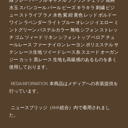
緑 グレー パープル キャメル ブラウン チェック 花柄
水玉 スパンコール パール ビーズ キラキラ 刺繍 ビジ
ュー ストライプ ラメ 水色 紫 紺 黄色 レッド ボルドー
ワイン ラベンダー ライトブルー オレンジ イエロー ミ
ントグリーン パステルカラー 無地 シフォン ストレッ
チ ゴム ツィード リネン シフォントップ ベロア チュ
ールレース ファー ナイロン レーヨン ポリエステル サ
テン レース生地 ツイード レース糸 スエード オーガン
ジー カット 黒レース 生地も高級感のあるものを多く
使用しております。
MEDIA INFORMATION 本商品はメディアへの衣装提供を
行っています。
ニュースブリッジ（NHK総合）内で着用されまし
た。