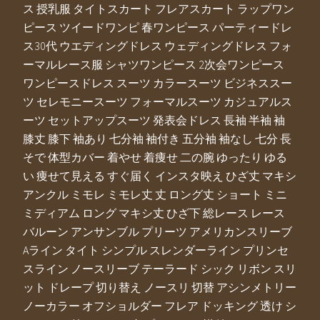
ス 授乳服 タイトスカート フレアスカート ラップワン
ピース ツイードワンピ 春ワンピース パーティードレ
ス30代 ウエディングドレス ウェディングドレス フォ
ーマルレース服 シャツワンピース 2次会ワンピース
ワンピースドレス スーツ カラースーツ ビジネススー
ツ セレモニースーツ フォーマルスーツ カジュアルス
ーツ セットアップスーツ 発表会ドレス 長袖 半袖 袖
膝丈 膝下 袖あり 七分袖 袖付き 五分袖 袖なし 七分 長
そで 体型カバー 着やせ 着痩せ 二の腕 ゆったり ゆる
い 痩せて見える すぐ届く インスタ映え ひざ丈 マキシ
アンクル ミモレ ミモレ丈 丈 ロング丈 ショート ミニ
ミディアム ロング マキシ丈 ひざ下 総レース レース
バルーン アンサンブル プリーツ アメリカンスリーブ
Aライン タイト シンプル スレンダーライン プリンセ
スライン ノースリーブ テーラード シック リボン スリ
ット ドレープ 切り替え ノースリ 切替 アシンメトリー
ノーカラー オフショルダー フレア ドッキング 透け シ