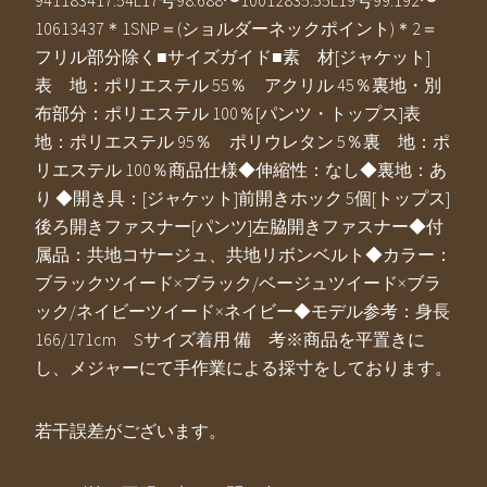
941183417.54L17号98.688〜10012835.55L19号99.192〜
10613437＊1SNP＝(ショルダーネックポイント)＊2＝
フリル部分除く■サイズガイド■素 材[ジャケット]
表 地：ポリエステル 55％ アクリル 45％裏地・別
布部分：ポリエステル 100％[パンツ・トップス]表
地：ポリエステル 95％ ポリウレタン 5％裏 地：ポ
リエステル 100％商品仕様◆伸縮性：なし◆裏地：あ
り ◆開き具：[ジャケット]前開きホック 5個[トップス]
後ろ開きファスナー[パンツ]左脇開きファスナー◆付
属品：共地コサージュ、共地リボンベルト◆カラー：
ブラックツイード×ブラック/ベージュツイード×ブラ
ック/ネイビーツイード×ネイビー◆モデル参考：身長
166/171cm Sサイズ着用 備 考※商品を平置きに
し、メジャーにて手作業による採寸をしております。
若干誤差がございます。