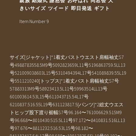
親族 結婚式 謝恩会 お呼ばれ 同窓会 大
きいサイズ ツイード 即日発送 ギフト
Item Number 9
サイズ[ジャケット]*1着丈バストウエスト肩幅袖丈S7
号4988783558.5M9号5092823659L11号5196863759.5LL13
号521009038603L15号5310494394L17号541089839.55L19
号5511210240[トップス]*1着丈バスト肩幅袖丈S7号
57883313M9号58923413.5L11号59963514LL13号
601003614.53L15号611043715.54L17号
6210837.516.55L19号631123817.5[パンツ]*2総丈ウエス
トヒップ股下渡り裾幅S7号96.164〜761006629.515M9
号96.668〜8010430.515.5L11号97.172〜8410831.516LL13
号97.676〜8811232.516.53L15号98.182〜