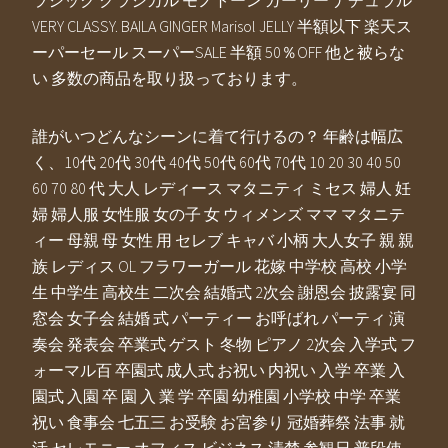
ラシック クラシカル モノトーン ガーリー ナチュラル
VERY CLASSY. BAILA GINGER Marisol JELLY 半額以下 楽天ス
ーパーセール スーパーSALE 半額 50％OFF 他と被らな
い 多数の商品を取り扱っております。
誰がいつどんなシーンに着て行けるの？ 年齢は幅広
く、10代 20代 30代 40代 50代 60代 70代 10 20 30 40 50
60 70 80 代 大人 レディース マタニティ ミセス 婦人 妊
婦 婦人服 女性服 女の子 女 ウィメンズ ママ マタニテ
ィー 母親 母 女性 用 セレブ キャバ 小柄 大人女子 親 親
族 レディス OL フラワーガール 花嫁 中学校 高校 小学
生 中学生 高校生 二次会 結婚式 2次会 謝恩会 披露宴 同
窓会 女子会 結婚 式 パーティー お呼ばれ パーティ 演
奏会 発表会 卒業式 ゲスト 冬物 ピアノ 2次会 入学式 フ
ォーマル百 卒園式 成人式 お祝い 内祝い 入学 卒業 入
園式 入園 卒 園 入 業 学 卒園 幼稚園 小学校 中学 卒業
祝い 食事会 七五三 お受験 お宮参り 冠婚葬祭 法事 就