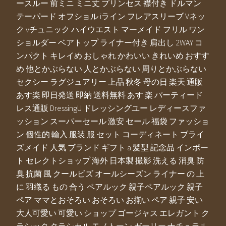
ースルー 前ミニ ミニ丈 プリンセス 襟付き ドルマン
テーパード オフショル iライン フレアスリーブ Vネッ
ク vチュニック ハイウエスト マーメイド フリル ワン
ショルダー ベアトップ ライナー付き 肩出し 2WAY コ
ンパクト キレイめ おしゃれ かわいい きれいめ おすす
め 他とかぶらない 人とかぶらない 周りとかぶらない
セクシー ラグジュアリー 上品 秋冬 母の日 楽天 通販
あす楽 即日発送 即納 送料無料 あす 楽 パーティード
レス通販 DressingU ドレッシングユー レディースファ
ッション スーパーセール 激安 セール 福袋 ファッショ
ン 個性的 輸入 服装 服 セット コーディネート ブライ
ズメイド 人気 ブランド ギフト a 髪型 記念品 インポー
ト セレクトショップ 海外 日本製 撮影 洗える 消臭 防
臭 抗菌 風 クールビズ オールシーズン ライナー の 上
に 羽織る もの 合う ペアルック 親子ペアルック 親子
ペア ママとおそろい おそろい お揃い ペア 親子 安い
大人可愛い 可愛い ショップ ゴージャス エレガント ク