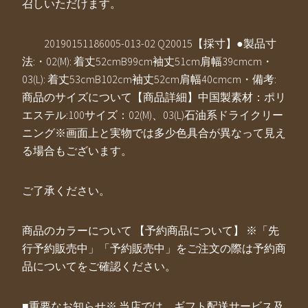
召しいただけます。
20190151186005-013-02 Q20015【採寸】●製品寸
法:・02(M): 着丈52cmB99cm袖丈51cm肩幅39cmcm・
03(L): 着丈53cmB102cm袖丈52cm肩幅40cmcm・備考:
商品のサイズについて【商品詳細】中国製素材：ポリ
エステル:100サイズ：02(M)、03(L)石油系ドライクリー
ニング※画面上と実物では多少色具合が異なって見え
る場合もございます。
ご了承ください。
商品のカラーについて 【予約商品について】 ※「先
行予約販売中」「予約販売中」をご注文の際は予約商
品についてをご確認ください。
■重要なお知らせ※ 当店では、ギフト配送サービス及