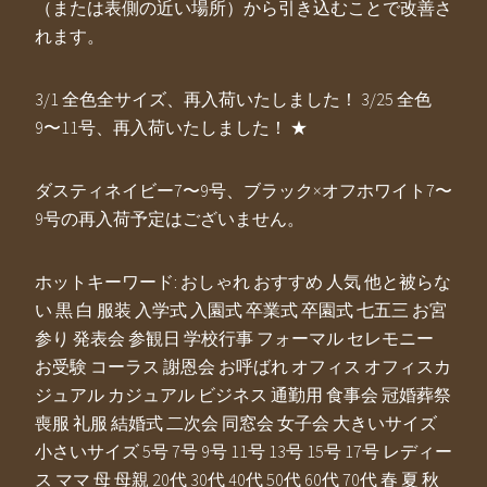
（または表側の近い場所）から引き込むことで改善さ
れます。
3/1 全色全サイズ、再入荷いたしました！ 3/25 全色
9〜11号、再入荷いたしました！ ★
ダスティネイビー7〜9号、ブラック×オフホワイト7〜
9号の再入荷予定はございません。
ホットキーワード: おしゃれ おすすめ 人気 他と被らな
い 黒 白 服装 入学式 入園式 卒業式 卒園式 七五三 お宮
参り 発表会 参観日 学校行事 フォーマル セレモニー
お受験 コーラス 謝恩会 お呼ばれ オフィス オフィスカ
ジュアル カジュアル ビジネス 通勤用 食事会 冠婚葬祭
喪服 礼服 結婚式 二次会 同窓会 女子会 大きいサイズ
小さいサイズ 5号 7号 9号 11号 13号 15号 17号 レディー
ス ママ 母 母親 20代 30代 40代 50代 60代 70代 春 夏 秋