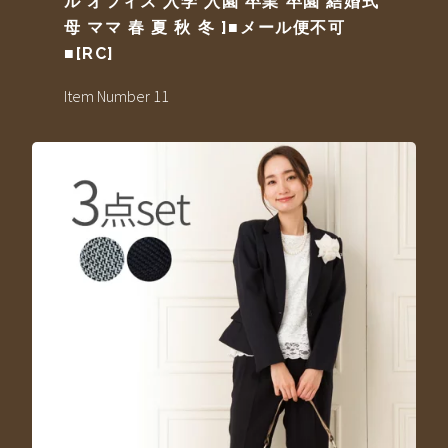
ル オフィス 入学 入園 卒業 卒園 結婚式
母 ママ 春 夏 秋 冬 ]■メール便不可
■[RC]
Item Number 11