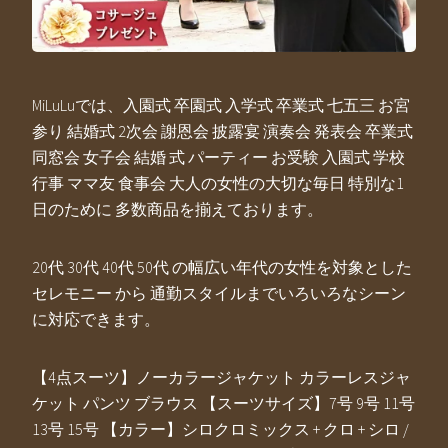
MiLuLuでは、入園式 卒園式 入学式 卒業式 七五三 お宮
参り 結婚式 2次会 謝恩会 披露宴 演奏会 発表会 卒業式
同窓会 女子会 結婚 式 パーティー お受験 入園式 学校
行事 ママ友 食事会 大人の女性の大切な毎日 特別な1
日のために 多数商品を揃えております。
20代 30代 40代 50代 の幅広い年代の女性を対象とした
セレモニー から 通勤スタイルまでいろいろなシーン
に対応できます。
【4点スーツ】ノーカラージャケット カラーレスジャ
ケット パンツ ブラウス 【スーツサイズ】7号 9号 11号
13号 15号 【カラー】シロクロミックス + クロ + シロ /