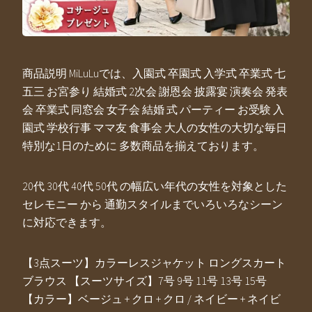
商品説明 MiLuLuでは、入園式 卒園式 入学式 卒業式 七
五三 お宮参り 結婚式 2次会 謝恩会 披露宴 演奏会 発表
会 卒業式 同窓会 女子会 結婚 式 パーティー お受験 入
園式 学校行事 ママ友 食事会 大人の女性の大切な毎日
特別な1日のために 多数商品を揃えております。
20代 30代 40代 50代 の幅広い年代の女性を対象とした
セレモニー から 通勤スタイルまでいろいろなシーン
に対応できます。
【3点スーツ】カラーレスジャケット ロングスカート
ブラウス 【スーツサイズ】7号 9号 11号 13号 15号
【カラー】ベージュ + クロ + クロ / ネイビー + ネイビ