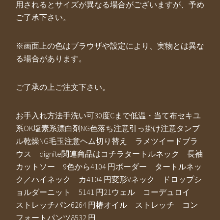
用されるとサイズが異なる場合がございますが、予め
ご了承下さい。
※画面上の色はブラウザや設定により、実物とは異な
る場合があります。
ご了承の上ご注文下さい。
お手入れ方法手洗い可30度Cまで低温・当て布セキユ
系OK塩素系漂白剤NG色落ち注意引っ掛け注意タンブ
ル乾燥NG毛玉注意ヘム切り替え ラメツイードブラ
ウス dignite関連商品はコチラタートルネック 長袖
カットソー 9色から4104 円ボーダー タートルネッ
ク／ハイネック カ4104 円変形Vネック ドロップシ
ョルダーニット 5141 円21ウェル コーデュロイ
ストレッチパン6264 円椿オイル ストレッチ コン
フォートパンツ8532 円