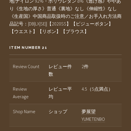
地)ナイロン 92%・ポリウレタン 8%《透け感》ややあ
り《生地の厚さ》普通《裏地》なし《伸縮性》なし
《生産国》中国商品取扱時のご注意／お手入れ方法商
品記号：|DB|LX|SE||【2020SS】【ビジューボタン】
【ウエスト】【リボン】【ブラウス】
ITEM NUMBER 21
Review Count
レビュー件
2件
数
Review
レビュー平
4.5（5点満点）
Average
均
Shop Name
ショップ
夢展望
YUMETENBO