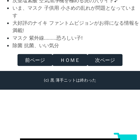
次亜塩素酸 空気清浄機を極める虎の穴サイト♪
いま、マスク 子供用 小さめの乱れが問題となっていま
す
大好評のナイキ ファントムビジョンがお得になる情報を
満載!
マスク 紫外線………恐ろしい子!
除菌 抗菌、いい気分
前ページ
ＨＯＭＥ
次ページ
(c) 黒 薄手ニットは終わった