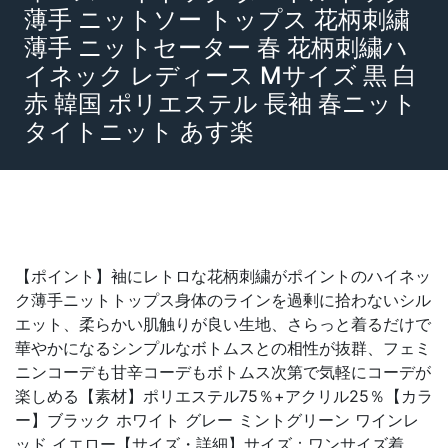
薄手 ニットソー トップス 花柄刺繍
薄手 ニットセーター 春 花柄刺繍ハ
イネック レディース Mサイズ 黒 白
赤 韓国 ポリエステル 長袖 春ニット
タイトニット あす楽
【ポイント】袖にレトロな花柄刺繍がポイントのハイネッ
ク薄手ニットトップス身体のラインを過剰に拾わないシル
エット、柔らかい肌触りが良い生地、さらっと着るだけで
華やかになるシンプルなボトムスとの相性が抜群、フェミ
ニンコーデも甘辛コーデもボトムス次第で気軽にコーデが
楽しめる【素材】ポリエステル75％+アクリル25％【カラ
ー】ブラック ホワイト グレー ミントグリーン ワインレ
ッド イエロー【サイズ・詳細】サイズ：ワンサイズ着