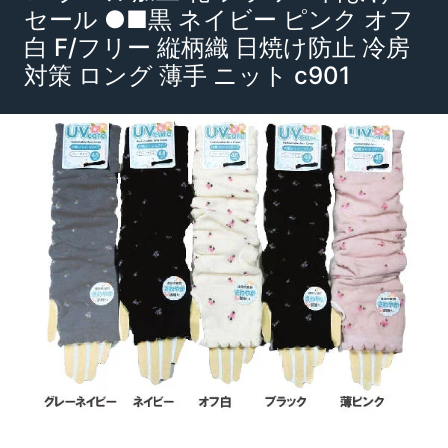
セール ●■黒 ネイビー ピンク オフ
白 F/フリー 縦柄織 日焼け防止 冷房
対策 ロング 薄手 ニット c901