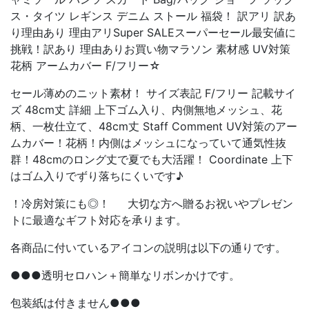
ス・タイツ レギンス デニム ストール 福袋！ 訳アリ 訳あ
り理由あり 理由アリSuper SALEスーパーセール最安値に
挑戦！訳あり 理由ありお買い物マラソン 素材感 UV対策
花柄 アームカバー F/フリー☆
セール薄めのニット素材！ サイズ表記 F/フリー 記載サイ
ズ 48cm丈 詳細 上下ゴム入り、内側無地メッシュ、花
柄、一枚仕立て、48cm丈 Staff Comment UV対策のアー
ムカバー！花柄！内側はメッシュになっていて通気性抜
群！48cmのロング丈で夏でも大活躍！ Coordinate 上下
はゴム入りでずり落ちにくいです♪
！冷房対策にも◎！ 大切な方へ贈るお祝いやプレゼン
トに最適なギフト対応を承ります。
各商品に付いているアイコンの説明は以下の通りです。
●●●透明セロハン＋簡単なリボンかけです。
包装紙は付きません●●●