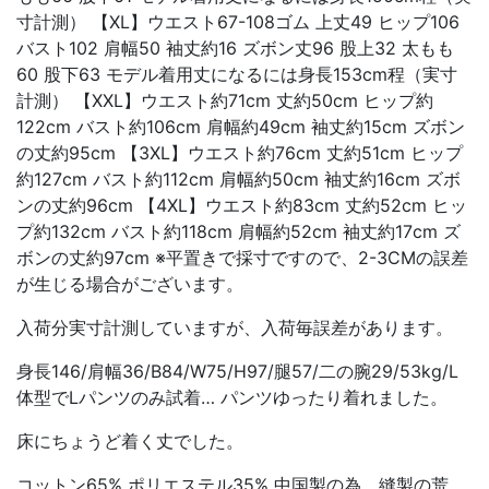
寸計測） 【XL】ウエスト67-108ゴム 上丈49 ヒップ106
バスト102 肩幅50 袖丈約16 ズボン丈96 股上32 太もも
60 股下63 モデル着用丈になるには身長153cm程（実寸
計測） 【XXL】ウエスト約71cm 丈約50cm ヒップ約
122cm バスト約106cm 肩幅約49cm 袖丈約15cm ズボン
の丈約95cm 【3XL】ウエスト約76cm 丈約51cm ヒップ
約127cm バスト約112cm 肩幅約50cm 袖丈約16cm ズボ
ンの丈約96cm 【4XL】ウエスト約83cm 丈約52cm ヒッ
プ約132cm バスト約118cm 肩幅約52cm 袖丈約17cm ズ
ボンの丈約97cm ※平置きで採寸ですので、2-3CMの誤差
が生じる場合がございます。
入荷分実寸計測していますが、入荷毎誤差があります。
身長146/肩幅36/B84/W75/H97/腿57/二の腕29/53kg/L
体型でLパンツのみ試着… パンツゆったり着れました。
床にちょうど着く丈でした。
コットン65% ポリエステル35% 中国製の為、縫製の荒