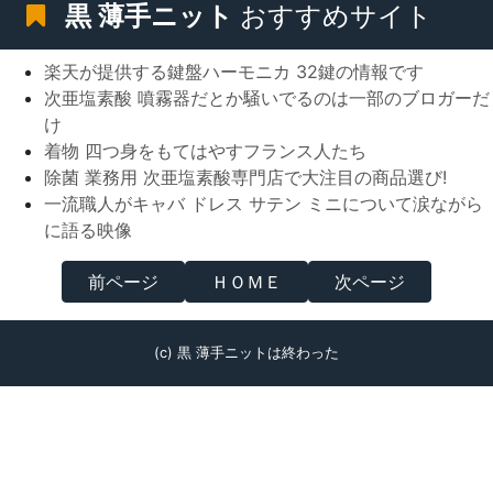
黒 薄手ニット
おすすめサイト
楽天が提供する鍵盤ハーモニカ 32鍵の情報です
次亜塩素酸 噴霧器だとか騒いでるのは一部のブロガーだ
け
着物 四つ身をもてはやすフランス人たち
除菌 業務用 次亜塩素酸専門店で大注目の商品選び!
一流職人がキャバ ドレス サテン ミニについて涙ながら
に語る映像
前ページ
ＨＯＭＥ
次ページ
(c) 黒 薄手ニットは終わった