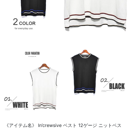
《アイテム名》 In’crewsive ベスト 12ゲージ ニットベス