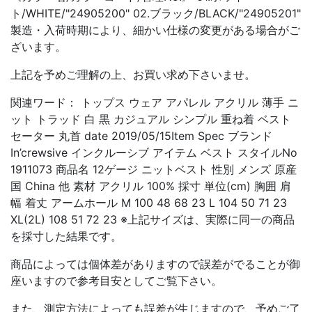
ト/WHITE/"24905200" 02.ブラック/BLACK/"24905201"
製造・入荷時期により、細かい仕様の変更がある場合がご
ざいます。
上記を予めご理解の上、お買い求め下さいませ。
関連ワード： トップス ウェア アパレル アクリル 薄手 ニ
ット トラッド 白 黒 カジュアル シンプル 重ね着 ベスト
セーター 丸首 date 2019/05/15Item Spec ブランド
In’crewsive インクルーシブ アイテム ベスト スタイルNo
1911073 商品名 12ゲージ ニットベスト 性別 メンズ 原産
国 China 他 素材 アクリル 100% 採寸 単位(cm) 胸囲 肩
幅 着丈 アームホール M 100 48 68 23 L 104 50 71 23
XL(2L) 108 51 72 23 ※上記サイズは、実際に同一の商品
を採寸した結果です。
商品によっては個体差がありますので誤差がでることが御
座いますので参考目安としてご覧下さい。
また、測定方法によっても誤差が生じますので、予めご了