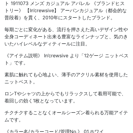
ト 1911073 メンズ カジュアル アパレル 《ブランドヒス
トリー》 【In’crewsive】 アーバンカジュアル（都会的な
普段着）を貫く、2010年にスタートしたブランド。
毎期ごとに変化がある、流行を押さえた高いデザイン性や
全身コーディネート出来る豊富なラインナップと、気のき
いたハイレベルなディティールに注目。
《アイテム説明》 In’crewsive より「12ゲージ ニットベス
ト」です。
素肌に触れても心地よい、薄手のアクリル素材を使用した
ニットベスト。
ロンTやシャツの上からでもリラックスして着用可能で、
着回しの効く1枚となっています。
チクチクすることなくオールシーズン着られる万能アイテ
ムです。
《カラー名/カラーコード/管理No.》 01.ホワイ