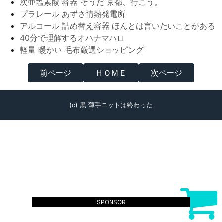
次亜塩素酸 容器 そうだ 京都、行こう。
プラレール あずさ情熱発電所
アルコール 詰め替え容器 ほんとは言いたいことがある
40分で理解するオハナマハロ
軽量 暖かい 毛布厳選ショッピング
前ページ
ＨＯＭＥ
次ページ
(c) 黒 薄手ニットは終わった
SPONSOR