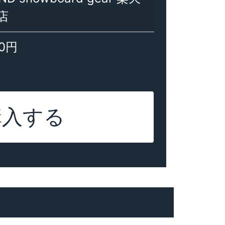
店
00円
購入する