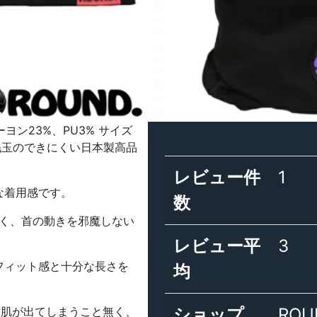
ヨン23%、PU3% サイズ
毛玉のできにくい日本製高品
レビュー件
1
な着用感です。
数
かく、首の動きを邪魔しない
レビュー平
3
フィット感と十分な長さを
均
も肌が出てしまうこと無く、
ショップ
ROU