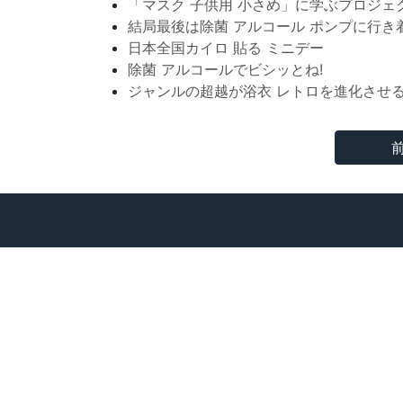
「マスク 子供用 小さめ」に学ぶプロジェ
結局最後は除菌 アルコール ポンプに行き
日本全国カイロ 貼る ミニデー
除菌 アルコールでビシッとね!
ジャンルの超越が浴衣 レトロを進化させ