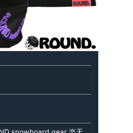
ND snowboard gear 楽天