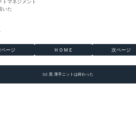
クトマネジメント
着いた
る
前ページ
ＨＯＭＥ
次ページ
(c) 黒 薄手ニットは終わった