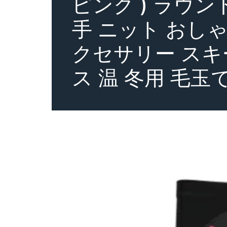
ピンク ) ラウ
手 ニット おし
クセサリー スキ
ス 温 冬用 毛玉