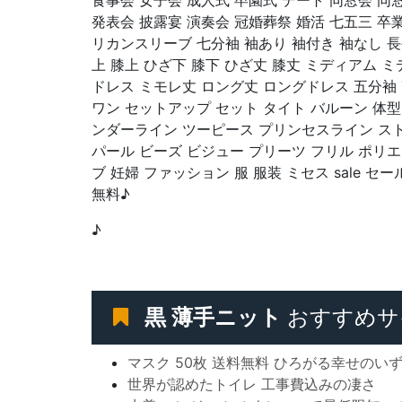
食事会 女子会 成人式 卒園式 デート 同窓会 同
発表会 披露宴 演奏会 冠婚葬祭 婚活 七五三 卒業
リカンスリーブ 七分袖 袖あり 袖付き 袖なし 長
上 膝上 ひざ下 膝下 ひざ丈 膝丈 ミディアム 
ドレス ミモレ丈 ロング丈 ロングドレス 五分袖 
ワン セットアップ セット タイト バルーン 体
ンダーライン ツーピース プリンセスライン ス
パール ビーズ ビジュー プリーツ フリル ポリエ
ブ 妊婦 ファッション 服 服装 ミセス sale 
無料♪
♪
黒 薄手ニット
おすすめサ
マスク 50枚 送料無料 ひろがる幸せのい
世界が認めたトイレ 工事費込みの凄さ