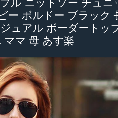
プル ニットソー チュニッ
ビー ボルドー ブラック 
カジュアル ボーダートップ
OL ママ 母 あす楽