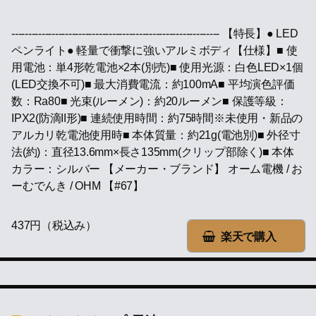
-------------------------------------------------------------- 【特長】● LED
ペンライト● 軽量で衝撃に強いアルミボディ【仕様】■ 使
用電池：単4形乾電池×2本(別売)■ 使用光源：白色LED×1個
(LED交換不可)■ 最大消費電流：約100mA■ 平均演色評価
数：Ra80■ 光束(ルーメン)：約20ルーメン■ 保護等級：
IPX2(防滴II形)■ 連続使用時間：約75時間※未使用・新品の
アルカリ乾電池使用時■ 本体質量：約21g(電池別)■ 外径寸
法(約)：直径13.6mm×長さ135mm(クリップ部除く)■ 本体
カラー：シルバー 【メーカー・ブランド】 オーム電機 / お
ーむでんき / OHM 【#67】
437円（税込み）
楽天で購入