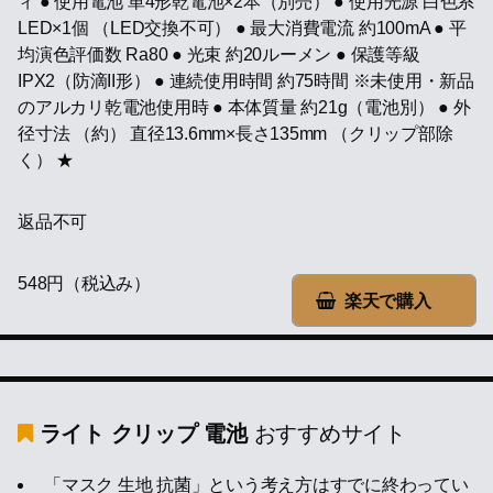
ィ ● 使用電池 単4形乾電池×2本（別売） ● 使用光源 白色系
LED×1個 （LED交換不可） ● 最大消費電流 約100mA ● 平
均演色評価数 Ra80 ● 光束 約20ルーメン ● 保護等級
IPX2（防滴II形） ● 連続使用時間 約75時間 ※未使用・新品
のアルカリ乾電池使用時 ● 本体質量 約21g（電池別） ● 外
径寸法 （約） 直径13.6mm×長さ135mm （クリップ部除
く） ★
返品不可
548円（税込み）
楽天で購入
ライト クリップ 電池
おすすめサイト
「マスク 生地 抗菌」という考え方はすでに終わってい