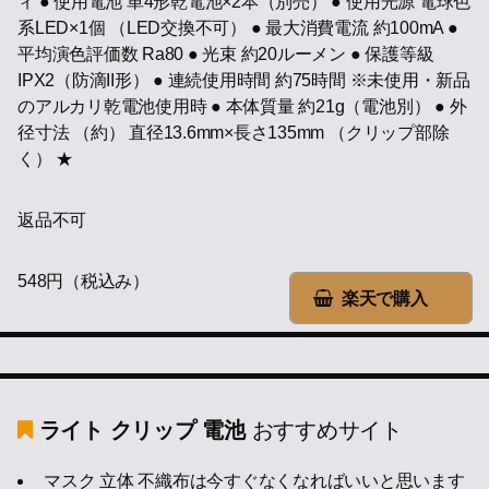
ィ ● 使用電池 単4形乾電池×2本（別売） ● 使用光源 電球色
系LED×1個 （LED交換不可） ● 最大消費電流 約100mA ●
平均演色評価数 Ra80 ● 光束 約20ルーメン ● 保護等級
IPX2（防滴II形） ● 連続使用時間 約75時間 ※未使用・新品
のアルカリ乾電池使用時 ● 本体質量 約21g（電池別） ● 外
径寸法 （約） 直径13.6mm×長さ135mm （クリップ部除
く） ★
返品不可
548円（税込み）
楽天で購入
ライト クリップ 電池
おすすめサイト
マスク 立体 不織布は今すぐなくなればいいと思います