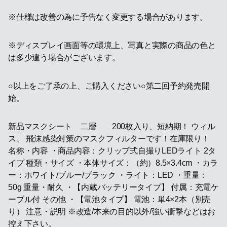
※仕様は改善の為に予告なく変更する場合があります。
※ディスプレイ画面等の環境上、写真と実際の商品の色と
は多少違う場合がございます。
○以上をご了承の上、ご購入ください○第二回予約発売開
始。
新品マスクシート 二層 200枚入り、短納期！ ウィル
ス、 飛沫感染対策のマスクフィルターです！在庫限り！
名称・内容 ・商品内容：クリップ式自撮りLEDライト 2タ
イプ 種類・サイズ ・本体サイズ：（約）8.5×3.4cm ・カラ
ー：ホワイト/ブルー/ブラック ・ライト：LED ・重量：
50g 重量・耐久 ・【内蔵バッテリータイプ】 付属：充電ケ
ーブル付 その他 ・【電池タイプ】 電池：単4×2本（別売
り） 注意・説明 ※改造/本来の目的以外/強い衝撃などはお
控え下さい。