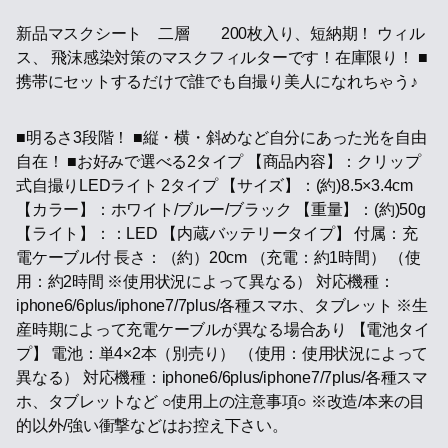
新品マスクシート 二層 200枚入り、短納期！ ウィル
ス、 飛沫感染対策のマスクフィルターです！在庫限り！ ■
携帯にセットするだけで誰でも自撮り美人になれちゃう♪
■明るさ3段階！ ■縦・横・斜めなど自分にあった光を自由
自在！ ■お好みで選べる2タイプ 【商品内容】：クリップ
式自撮りLEDライト 2タイプ 【サイズ】：(約)8.5×3.4cm
【カラー】：ホワイト/ブルー/ブラック 【重量】：(約)50g
【ライト】：：LED 【内蔵バッテリータイプ】 付属：充
電ケーブル付 長さ：（約）20cm （充電：約1時間） （使
用：約2時間 ※使用状況によって異なる） 対応機種：
iphone6/6plus/iphone7/7plus/各種スマホ、タブレット ※生
産時期によって充電ケーブルが異なる場合あり 【電池タイ
プ】 電池：単4×2本（別売り） （使用：使用状況によって
異なる） 対応機種：iphone6/6plus/iphone7/7plus/各種スマ
ホ、タブレットなど ○使用上の注意事項○ ※改造/本来の目
的以外/強い衝撃などはお控え下さい。