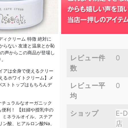
ディクリーム 特徴 絶対に
からない 友達と温泉とか恥
みの声からこの商品が登場し
レビュー件
0
り。
数
イアは全身で使えるクリー
えるホワイトクリーム】メ
レビュー平
0
バストトップはもちろんデ
均
ナチュラルなオーガニック
便利！ 【妊婦や授乳中の
ショップ
E-
水、ミネラルオイル、ステア
店
リン酸、ヒアルロン酸Na、