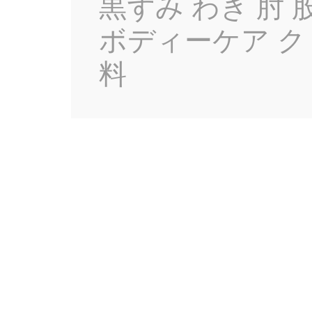
黒ずみ わき 肘 
ボディーケア ク
料