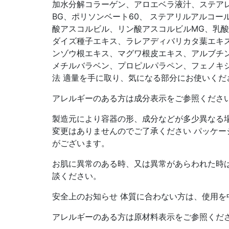
加水分解コラーゲン、アロエベラ液汁、ステアレス-
BG、ポリソンベート60、 ステアリルアルコ
酸アスコルビル、リン酸アスコルビルMG、乳
ダイズ種子エキス、ラレアディバリカタ葉エキ
ンゾウ根エキス、マグワ根皮エキス、アルブチ
メチルバラベン、プロピルパラペン、フェノキシ
法 適量を手に取り、気になる部分にお使いくだ
アレルギーのある方は成分表示をご参照くださ
製造元により容器の形、成分などが多少異なる
変更はありませんのでご了承ください パッケー
がございます。
お肌に異常のある時、又は異常があらわれた時
談ください。
安全上のお知らせ 体質に合わない方は、使用を
アレルギーのある方は原材料表示をご参照くだ