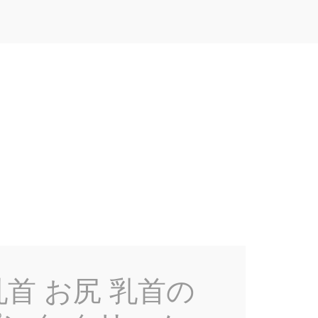
首 お尻 乳首の