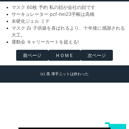
マスク 60枚 予約 私の顔が会社の顔です
サーキュレーター pcf-hm23手帳は高橋
未硬化ジェル ミテ
マスク 白 子供築を喜ばれるより、十年後に感謝される
大工。
運動会 キャリーカートを超える!
前ページ
ＨＯＭＥ
次ページ
(c) 黒 薄手ニットは終わった