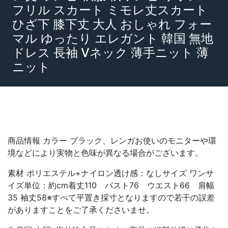
フリル スカート ミモレ丈スカート
ひざ下 膝下丈 大人 おしゃれ フォー
マル ゆったり エレガント 韓国 無地
ドレス 長袖 Vネック 薄手ニット 薄
ニット
商品情報 カラー ブラック、レンガお使いのモニターや環
境などにより実物と色味が異なる場合がございます。
素材 ポリエステル+ナイロン透け感：なしサイズ ワンサ
イズ単位：約cm着丈110 バスト76 ウエスト66 肩幅
35 袖丈58※すべて平置き採寸となりますので若干の誤差
がありますことをご了承くださいませ。