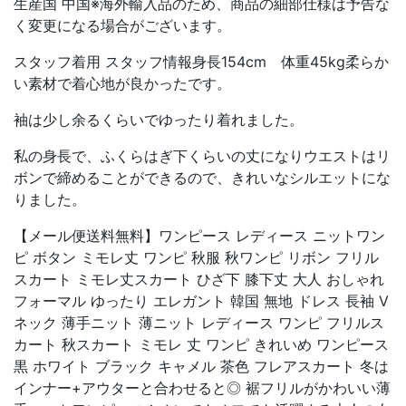
生産国 中国※海外輸入品のため、商品の細部仕様は予告な
く変更になる場合がございます。
スタッフ着用 スタッフ情報身長154cm 体重45kg柔らか
い素材で着心地が良かったです。
袖は少し余るくらいでゆったり着れました。
私の身長で、ふくらはぎ下くらいの丈になりウエストはリ
ボンで締めることができるので、きれいなシルエットにな
りました。
【メール便送料無料】ワンピース レディース ニットワン
ピ ボタン ミモレ丈 ワンピ 秋服 秋ワンピ リボン フリル
スカート ミモレ丈スカート ひざ下 膝下丈 大人 おしゃれ
フォーマル ゆったり エレガント 韓国 無地 ドレス 長袖 V
ネック 薄手ニット 薄ニット レディース ワンピ フリルス
カート 秋スカート ミモレ 丈 ワンピ きれいめ ワンピース
黒 ホワイト ブラック キャメル 茶色 フレアスカート 冬は
インナー+アウターと合わせると◎ 裾フリルがかわいい薄